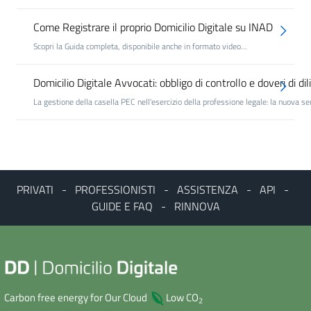
Come Registrare il proprio Domicilio Digitale su INAD
Scopri la Guida completa, disponibile anche in formato video…
Domicilio Digitale Avvocati: obbligo di controllo e doveri di di
La gestione della casella PEC nell'esercizio della professione legale: la nuova s
PRIVATI
-
PROFESSIONISTI
-
ASSISTENZA
-
API
-
GUIDE E FAQ
-
RINNOVA
Carbon free energy for Our Cloud
Low CO
2